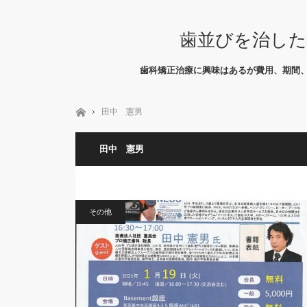
歯並びを治した
歯科矯正治療に興味はあるが費用、期間
ホーム
田中 憲男
田中 憲男
その他