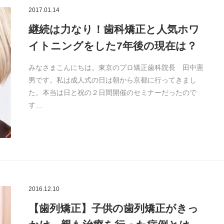
2017.01.14
継続は力なり！歯科矯正と人気ホワ
イトニングをした7年後の現在は？
みなさまこんにちは。東京のプロ矯正歯科院長 田中憲
男です。私は成人式の日は朝から京都に行ってきまし
た。本当は日と祝の２日間開催のセミナーだったので
す…
2016.12.10
【歯列矯正】子供の歯列矯正がきっ