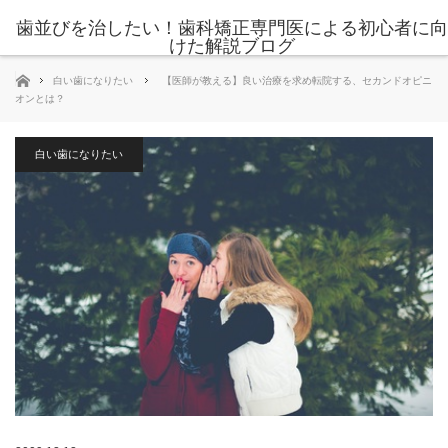
歯並びを治したい！歯科矯正専門医による初心者に向
けた解説ブログ
ホーム
白い歯になりたい
【医師が教える】良い治療を求め転院する、セカンドオピニ
オンとは？
白い歯になりたい