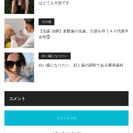
はとても大切です
その他
【虫歯 治療】多数歯の虫歯、欠損を伴う４０代後半
女性⓵
白い歯になりたい
白い歯になりたい、顔と歯の調和である審美歯科
コメント
コメント ( 0 )