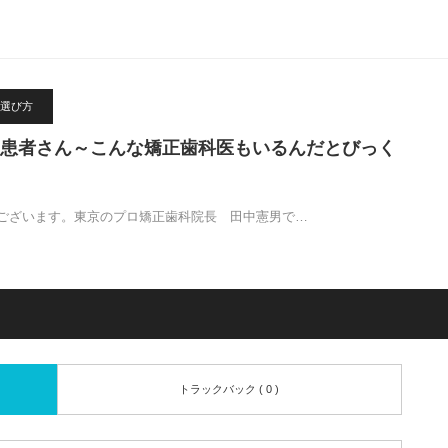
選び方
患者さん～こんな矯正歯科医もいるんだとびっく
ございます。東京のプロ矯正歯科院長 田中憲男で…
トラックバック ( 0 )