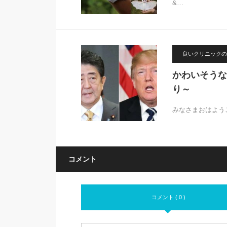
&…
良いクリニックの
かわいそうな
り～
みなさまおはよう
コメント
コメント ( 0 )