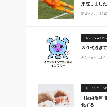
来院しました
新規申込みで60,0
良いクリニックの
３０代過ぎて
みなさまおはよう
良いクリニックの
【抜歯治療 
化する