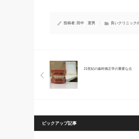
投稿者:
田中 憲男
良いクリニック
21世紀の歯科矯正学の重要な点
ピックアップ記事