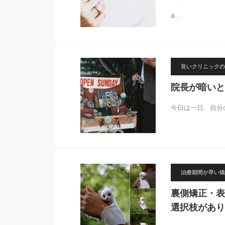
&…
良いクリニックの
院長が暗いと
今日は一日、自分
治療期間が早い矯
裏側矯正・表
選択枝があり