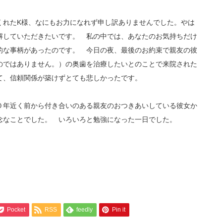
くれたK様、なにもお力になれず申し訳ありませんでした。やは
解していただきたいです。 私の中では、あなたのお気持ちだけ
的な事柄があったのです。 今日の夜、最後のお約束で親友の彼
のではありません。）の奥歯を治療したいとのことで来院された
て、信頼関係が築けずとても悲しかったです。
０年近く前から付き合いのある親友のおつきあいしている彼女か
念なことでした。 いろいろと勉強になった一日でした。
Pocket
RSS
feedly
Pin it