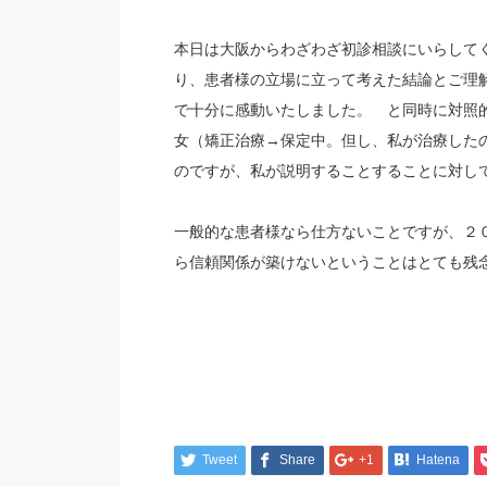
本日は大阪からわざわざ初診相談にいらして
り、患者様の立場に立って考えた結論とご理
で十分に感動いたしました。 と同時に対照
女（矯正治療→保定中。但し、私が治療した
のですが、私が説明することすることに対し
一般的な患者様なら仕方ないことですが、２
ら信頼関係が築けないということはとても残
Tweet
Share
+1
Hatena